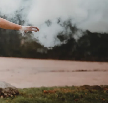
m
www.killerwhalephoto.com