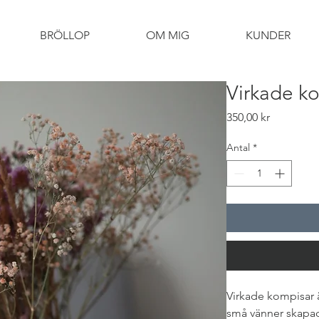
BRÖLLOP
OM MIG
KUNDER
Virkade ko
Pris
350,00 kr
Antal
*
Virkade kompisar ä
små vänner skapad