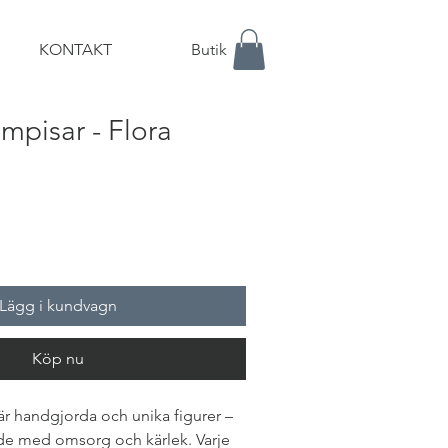
KONTAKT
Butik
mpisar - Flora
Lägg i kundvagn
Köp nu
r handgjorda och unika figurer – 
e med omsorg och kärlek. Varje 