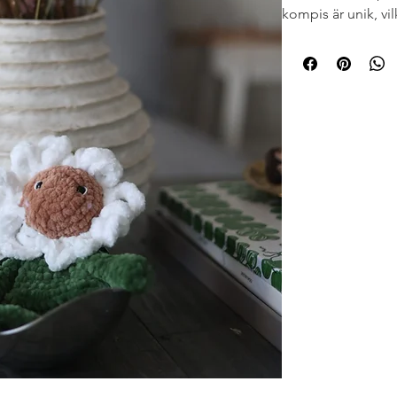
kompis är unik, vi
speciella.
Observera att de i
stoppar saker i m
vissa detaljer, so
hårdhänt.