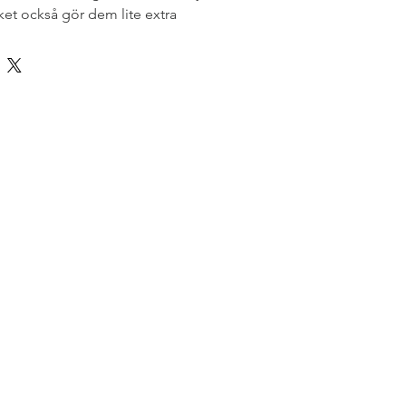
lket också gör dem lite extra 
nte är anpassade för barn som 
unnen, då garnet kan luddas och 
m ögon, kan lossna om man är 